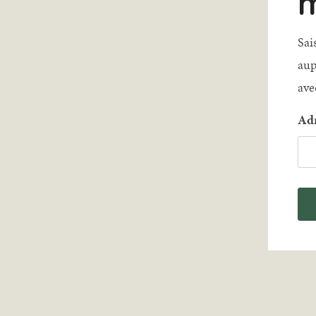
m
Sai
aup
ave
Adr