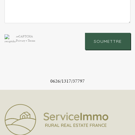
reCAPTCHA
Privacy
•
Terms
SOUMETTRE
0626/1317/37797