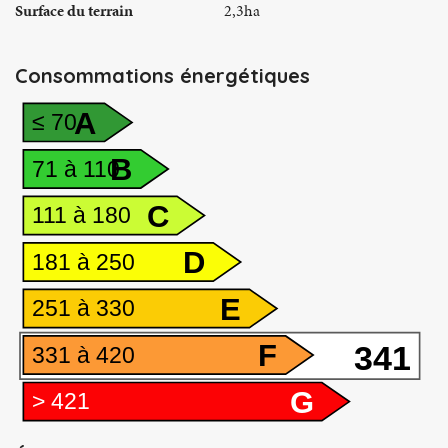
Surface du terrain
2,3ha
Consommations énergétiques
A
≤ 70
B
71 à 110
C
111 à 180
D
181 à 250
E
251 à 330
F
341
331 à 420
G
> 421