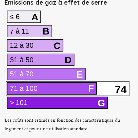
Émissions de gaz à effet de serre
A
≤ 6
B
7 à 11
C
12 à 30
D
31 à 50
E
51 à 70
F
74
71 à 100
G
> 101
Les coûts sont estimés en fonction des caractéristiques du
logement et pour une utilisation standard.