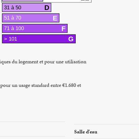
D
31 à 50
E
51 à 70
F
71 à 100
G
> 101
tiques du logement et pour une utilisation
pour un usage standard entre €1.680 et
Salle d'eau