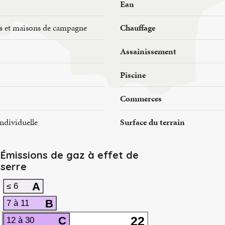
Eau
s et maisons de campagne
Chauffage
Assainissement
Piscine
Commerces
ndividuelle
Surface du terrain
Émissions de gaz à effet de
serre
A
≤ 6
B
7 à 11
22
C
12 à 30