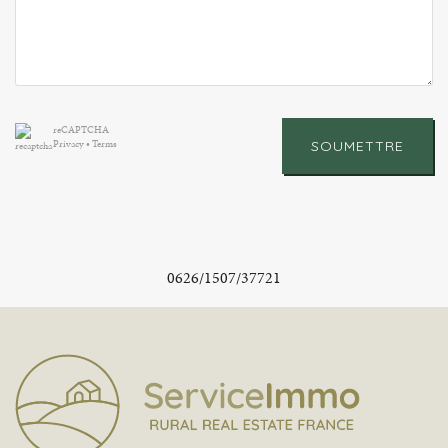
reCAPTCHA
Privacy
•
Terms
SOUMETTRE
0626/1507/37721