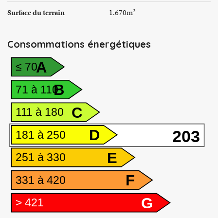
Surface du terrain
1.670m²
Consommations énergétiques
A
≤ 70
B
71 à 110
C
111 à 180
D
203
181 à 250
E
251 à 330
F
331 à 420
G
> 421