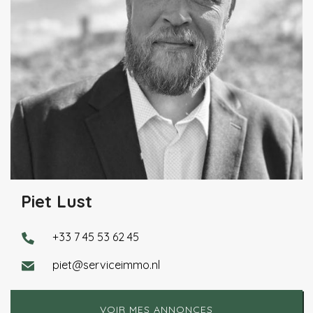
Piet Lust
+33 7 45 53 62 45
piet@serviceimmo.nl
VOIR MES ANNONCES