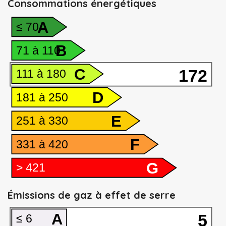
Consommations énergétiques
A
≤ 70
B
71 à 110
C
172
111 à 180
D
181 à 250
E
251 à 330
F
331 à 420
G
> 421
Émissions de gaz à effet de serre
A
5
≤ 6