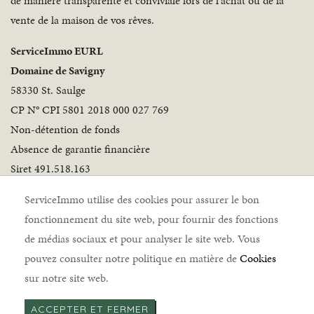
de manière transparente et conviviale lors de l'achat ou de la
vente de la maison de vos rêves.
ServiceImmo EURL
Domaine de Savigny
58330 St. Saulge
CP N° CPI 5801 2018 000 027 769
Non-détention de fonds
Absence de garantie financière
Siret 491.518.163
Suivez-nous
ServiceImmo utilise des cookies pour assurer le bon
fonctionnement du site web, pour fournir des fonctions
de médias sociaux et pour analyser le site web. Vous
pouvez consulter notre politique en matière de
Cookies
sur notre site web.
ServiceImmo © 2026 |
Mentions légales
|
Politique de
ACCEPTER ET FERMER
cookies
|
Politique de confidentialité
|
Honoraires