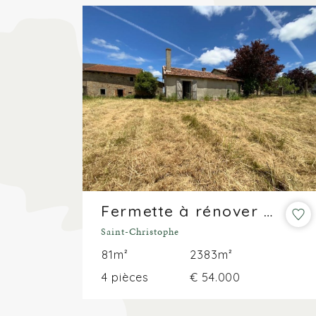
Fermette à rénover avec grange et garage sur un terrain ensoleillé de 2 383 m² – Le plus gros des travaux est déjà fait !
Saint-Christophe
81m²
2383m²
4 pièces
€ 54.000