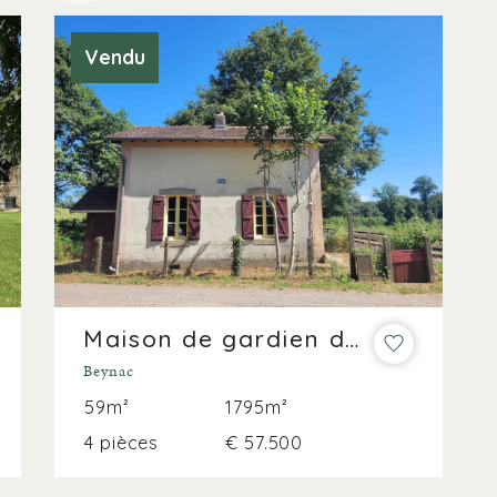
Vendu
Maison de gardien de chemin de fer !
Beynac
59m²
1795m²
4 pièces
€ 57.500