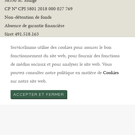
58330 St. Saulge
CP N° CPI 5801 2018 000 027 769
Non-détention de fonds
Absence de garantie financière
Siret 491.518.163
Suivez-nous
ServiceImmo utilise des cookies pour assurer le bon
fonctionnement du site web, pour fournir des fonctions
de médias sociaux et pour analyser le site web. Vous
pouvez consulter notre politique en matière de
Cookies
sur notre site web.
ServiceImmo © 2026 |
Mentions légales
|
Politique de
ACCEPTER ET FERMER
cookies
|
Politique de confidentialité
|
Honoraires