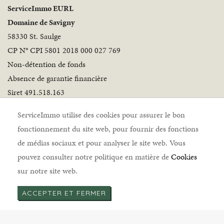
ServiceImmo EURL
Domaine de Savigny
58330 St. Saulge
CP N° CPI 5801 2018 000 027 769
Non-détention de fonds
Absence de garantie financière
Siret 491.518.163
Suivez-nous
ServiceImmo utilise des cookies pour assurer le bon
fonctionnement du site web, pour fournir des fonctions
de médias sociaux et pour analyser le site web. Vous
pouvez consulter notre politique en matière de
Cookies
sur notre site web.
ServiceImmo © 2026 |
Mentions légales
|
Politique de
ACCEPTER ET FERMER
cookies
|
Politique de confidentialité
|
Honoraires