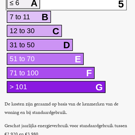
A
5
≤ 6
B
7 to 11
C
12 to 30
D
31 to 50
E
51 to 70
F
71 to 100
G
> 101
De kosten zijn geraamd op basis van de kenmerken van de
woning en bij standaardgebruik.
Geschat jaarlijks energieverbruik voor standaardgebruik tussen
€2.920 en €3.980.