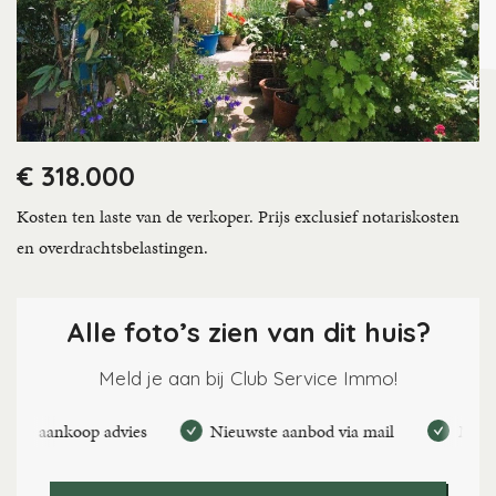
€ 318.000
Kosten ten laste van de verkoper. Prijs exclusief notariskosten
en overdrachtsbelastingen.
Alle foto’s zien van dit huis?
Meld je aan bij Club Service Immo!
 aankoop advies
Nieuwste aanbod via mail
Maak perso