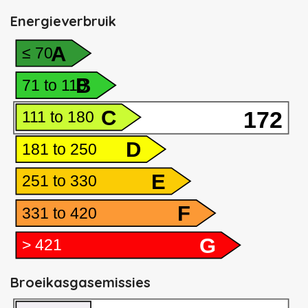
Energieverbruik
A
≤ 70
B
71 to 110
C
172
111 to 180
D
181 to 250
E
251 to 330
F
331 to 420
G
> 421
Broeikasgasemissies