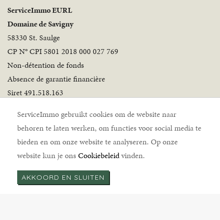
ServiceImmo EURL
Domaine de Savigny
58330 St. Saulge
CP N° CPI 5801 2018 000 027 769
Non-détention de fonds
Absence de garantie financière
Siret 491.518.163
Volg ons
ServiceImmo gebruikt cookies om de website naar
behoren te laten werken, om functies voor social media te
bieden en om onze website te analyseren. Op onze
website kun je ons
Cookiebeleid
vinden.
AKKOORD EN SLUITEN
ServiceImmo © 2026 |
Disclaimer
|
Cookiebeleid