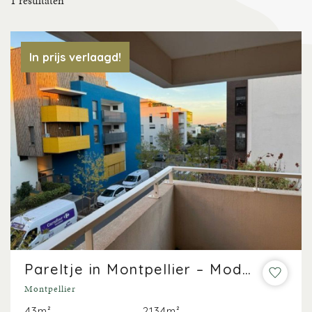
1
resultaten
In prijs verlaagd!
Pareltje in Montpellier – Modern appartement met zuidgericht terras
Montpellier
43m²
2134m²