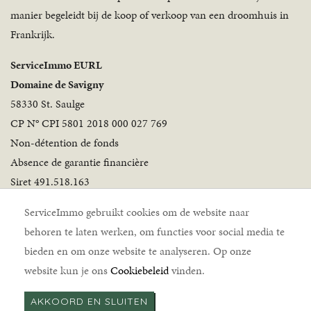
manier begeleidt bij de koop of verkoop van een droomhuis in
Frankrijk.
ServiceImmo EURL
Domaine de Savigny
58330 St. Saulge
CP N° CPI 5801 2018 000 027 769
Non-détention de fonds
Absence de garantie financière
Siret 491.518.163
Volg ons
ServiceImmo gebruikt cookies om de website naar
behoren te laten werken, om functies voor social media te
bieden en om onze website te analyseren. Op onze
website kun je ons
Cookiebeleid
vinden.
AKKOORD EN SLUITEN
ServiceImmo © 2026 |
Disclaimer
|
Cookiebeleid