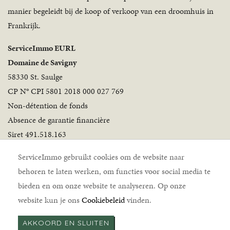
manier begeleidt bij de koop of verkoop van een droomhuis in
Frankrijk.
ServiceImmo EURL
Domaine de Savigny
58330 St. Saulge
CP N° CPI 5801 2018 000 027 769
Non-détention de fonds
Absence de garantie financière
Siret 491.518.163
Volg ons
ServiceImmo gebruikt cookies om de website naar
behoren te laten werken, om functies voor social media te
bieden en om onze website te analyseren. Op onze
website kun je ons
Cookiebeleid
vinden.
AKKOORD EN SLUITEN
ServiceImmo © 2026 |
Disclaimer
|
Cookiebeleid