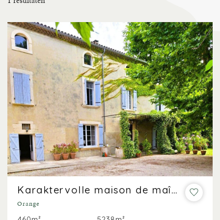
1
resultaten
Karaktervolle maison de maître met zwembad en parkachtige tuin nabij Orange
Orange
460m²
5238m²