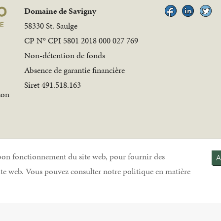
Domaine de Savigny
58330 St. Saulge
CP N° CPI 5801 2018 000 027 769
Non-détention de fonds
Absence de garantie financière
Siret 491.518.163
son
 bon fonctionnement du site web, pour fournir des
A
site web. Vous pouvez consulter notre politique en matière
|
Mentions légales
|
Politique de cookies
|
Politique de conf