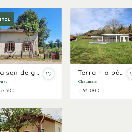
endu
Maison de gardien de chemin de fer !
Terrain à bâtir spacieux (3 400 m²) au bord du lac de Pannecière
ynac
Chaumard
57.500
€ 95.000