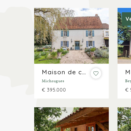
V
Maison de caractère avec gîte, garage et jardin sur 1785 m².
Michaugues
Be
€ 395.000
€ 