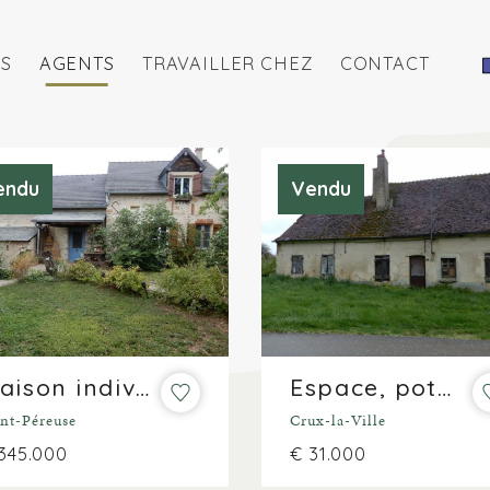
S
AGENTS
TRAVAILLER CHEZ
CONTACT
endu
Vendu
Maison individuelle avec piscine et garage pour camping-car sur ± 7 500 m²
Espace, potentiel et liberté sur deux parcelles !
int-Péreuse
Crux-la-Ville
345.000
€ 31.000