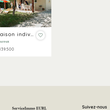
Maison individuelle sur un parc de vacances sur 550 m2
uroux
139.500
Suivez-nous
ServiceImmo EURL