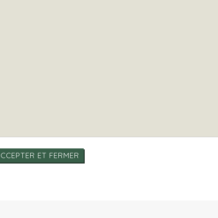
CCEPTER ET FERMER
identialité
|
Honoraires