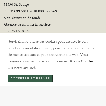
58330 St. Saulge
CP N° CPI 5801 2018 000 027 769
Non-détention de fonds
Absence de garantie financière
Siret 491.518.163
Suivez-nous
ServiceImmo utilise des cookies pour assurer le bon
fonctionnement du site web, pour fournir des fonctions
de médias sociaux et pour analyser le site web. Vous
pouvez consulter notre politique en matière de
Cookies
sur notre site web.
ServiceImmo © 2026 |
Mentions légales
|
Politique de
ACCEPTER ET FERMER
cookies
|
Politique de confidentialité
|
Honoraires