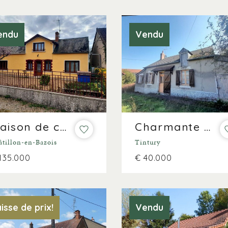
endu
Vendu
Maison de campagne avec vue sur un terrain de plus de 2.000m²
Charmante maison de vacances avec vue sur 700m²
âtillon-en-Bazois
Tintury
135.000
€ 40.000
isse de prix!
Vendu