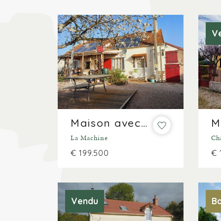
V
Maison avec mini camping
La Machine
Ch
€ 199.500
€ 
Vendu
Ba