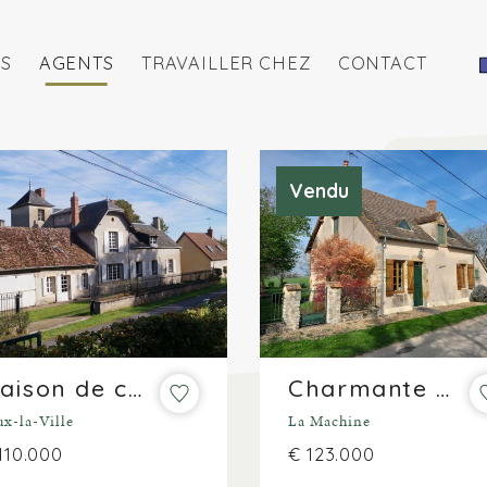
S
AGENTS
TRAVAILLER CHEZ
CONTACT
Vendu
Maison de caractère avec vue sur plus de 2.000 m²
Charmante maison de campagne avec vue sur 1.700 m²
ux-la-Ville
La Machine
110.000
€ 123.000