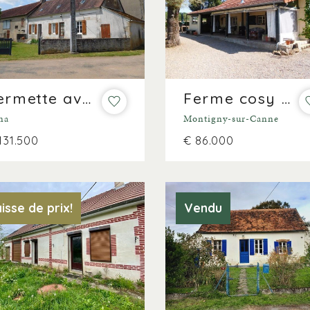
Fermette avec potentiel et vue
Ferme cosy avec jardin privé sur 1.100m²
na
Montigny-sur-Canne
131.500
€ 86.000
isse de prix!
Vendu