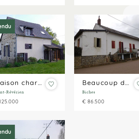
endu
Maison charmante avec vue sur 1.400m²
Beaucoup de potentiel sur plus de 1.000m²
int-Révérien
Biches
125.000
€ 86.500
endu