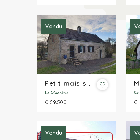
Vendu
V
Petit mais sympa ; maison de vacances à la campagne
La Machine
Sa
€ 59.500
€ 
Vendu
V