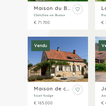
Maison du Bazois
Châtillon-en-Bazois
Par
€ 71.700
€ 
Vendu
V
Maison de campagne sur plus de 7.500m² avec vue
Saint-Saulge
An
€ 165.000
€ 