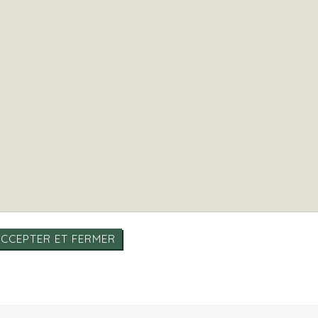
CCEPTER ET FERMER
identialité
|
Honoraires