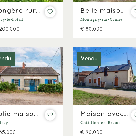
Longère rurale sur presque 7 hectares
Belle maison de vacances avec vue sur 1.400m²
ay-le-Frésil
Montigny-sur-Canne
200.000
€ 80.000
endu
Vendu
Jolie maison de vacances avec grange
Maison avec vue sur le Morvan
lezy
Châtillon-en-Bazois
65.000
€ 90.000