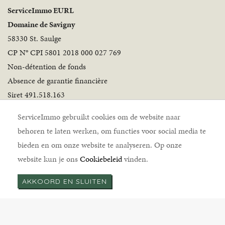
ServiceImmo EURL
Domaine de Savigny
58330 St. Saulge
CP N° CPI 5801 2018 000 027 769
Non-détention de fonds
Absence de garantie financière
Siret 491.518.163
Volg ons
ServiceImmo gebruikt cookies om de website naar
behoren te laten werken, om functies voor social media te
bieden en om onze website te analyseren. Op onze
website kun je ons
Cookiebeleid
vinden.
AKKOORD EN SLUITEN
ServiceImmo © 2026 |
Disclaimer
|
Cookiebeleid