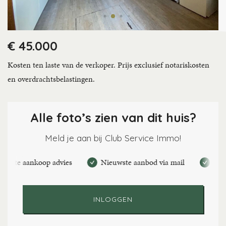
€ 45.000
Kosten ten laste van de verkoper. Prijs exclusief notariskosten
en overdrachtsbelastingen.
Alle foto’s zien van dit huis?
Meld je aan bij Club Service Immo!
ste aankoop advies
Nieuwste aanbod via mail
Maak pe
INLOGGEN