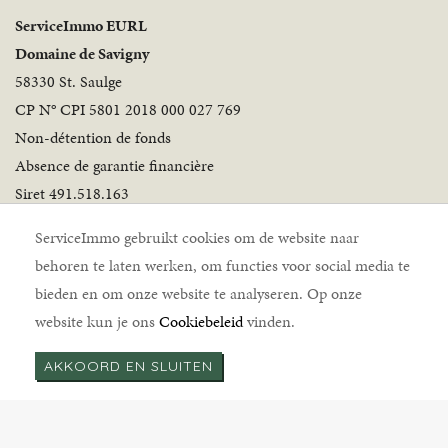
ServiceImmo EURL
Domaine de Savigny
58330 St. Saulge
CP N° CPI 5801 2018 000 027 769
Non-détention de fonds
Absence de garantie financière
Siret 491.518.163
Volg ons
ServiceImmo gebruikt cookies om de website naar
behoren te laten werken, om functies voor social media te
bieden en om onze website te analyseren. Op onze
website kun je ons
Cookiebeleid
vinden.
AKKOORD EN SLUITEN
ServiceImmo © 2026 |
Disclaimer
|
Cookiebeleid