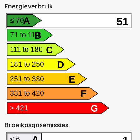
Energieverbruik
A
51
≤ 70
B
71 to 110
C
111 to 180
D
181 to 250
E
251 to 330
F
331 to 420
G
> 421
Broeikasgasemissies
A
≤ 6