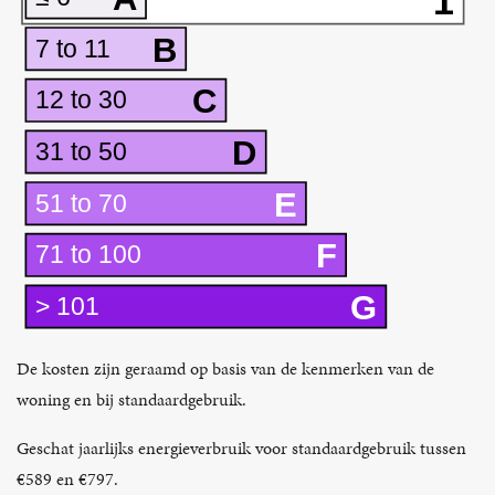
1
B
7 to 11
C
12 to 30
D
31 to 50
E
51 to 70
F
71 to 100
G
> 101
De kosten zijn geraamd op basis van de kenmerken van de
woning en bij standaardgebruik.
Geschat jaarlijks energieverbruik voor standaardgebruik tussen
€589 en €797.