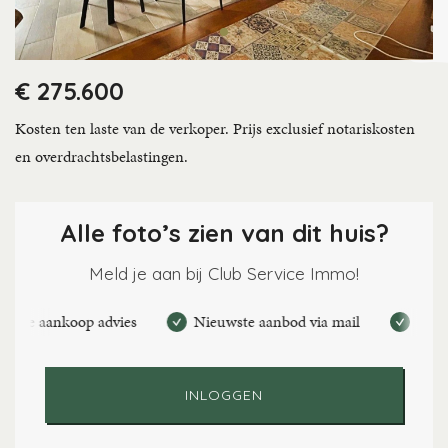
€ 275.600
Kosten ten laste van de verkoper. Prijs exclusief notariskosten
en overdrachtsbelastingen.
Alle foto’s zien van dit huis?
Meld je aan bij Club Service Immo!
 aankoop advies
Nieuwste aanbod via mail
Maak perso
INLOGGEN