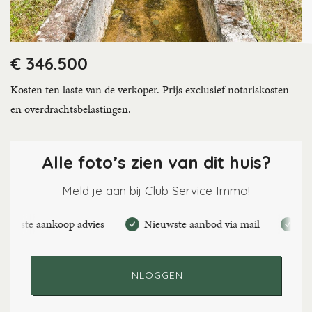
€ 346.500
Kosten ten laste van de verkoper. Prijs exclusief notariskosten
en overdrachtsbelastingen.
Alle foto’s zien van dit huis?
Meld je aan bij Club Service Immo!
rste aankoop advies
Nieuwste aanbod via mail
Maak pe
INLOGGEN