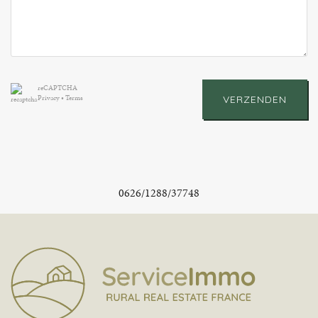
reCAPTCHA
Privacy
•
Terms
VERZENDEN
0626/1288/37748